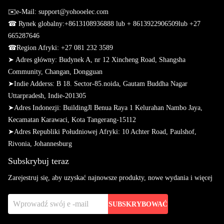
✉️e-Mail: support@yohooelec.com
☎ Rynek globalny:
+8613108936888 lub + 8613922906509
lub +27
665287646
☎
Region Afryki: +27 081 232 3589
➤ Adres główny: Budynek A, nr 12 Xincheng Road, Shangsha
Community, Changan, Dongguan
➤
Indie Adderss: B 18. Sector-85.noida, Gautam Buddha Nagar
Uttarpradesh, Indie-201305
➤
Adres Indonezji: BuildingJl Benua Raya 1 Kelurahan Nambo Jaya,
Kecamatan Karawaci, Kota Tangerang-15112
➤
Adres Republiki Południowej Afryki: 10 Achter Road, Paulshof,
Rivonia, Johannesburg
Subskrybuj teraz
Zarejestruj się, aby uzyskać najnowsze produkty, nowe wydania i więcej
SUBSKRYBOWAĆ